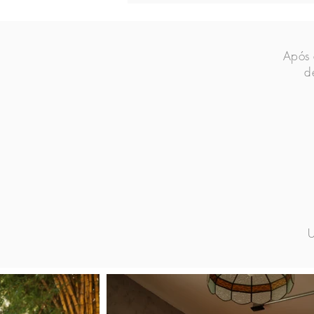
Após 
d
U