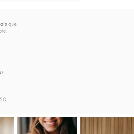
ais
que
ote.
as
150