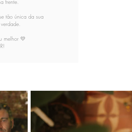
a frente.
se tão única da sua
 verdade.
eu melhor 💛
R!